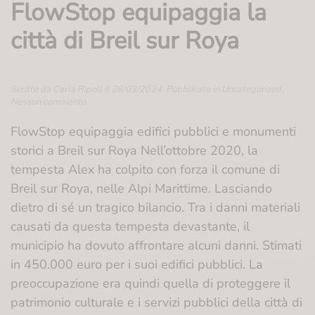
FlowStop equipaggia la
città di Breil sur Roya
Scritto da
Carla Ripoll
il
28/03/2024
. Pubblicato in
Uncategorized
.
su
Nessun commento
FlowStop
equipaggia
FlowStop equipaggia edifici pubblici e monumenti
la
storici a Breil sur Roya Nell’ottobre 2020, la
città
di
tempesta Alex ha colpito con forza il comune di
Breil
Breil sur Roya, nelle Alpi Marittime. Lasciando
sur
Roya
dietro di sé un tragico bilancio. Tra i danni materiali
causati da questa tempesta devastante, il
municipio ha dovuto affrontare alcuni danni. Stimati
in 450.000 euro per i suoi edifici pubblici. La
preoccupazione era quindi quella di proteggere il
patrimonio culturale e i servizi pubblici della città di