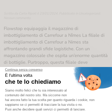
Scritto da
Carla Ripoll
il
23/01/2024
. Pubblicato in
Uncategorized
.
su
Nessun commento
Noleggio
di
Flowstop equipaggia il magazzino di
Flowstop
imbottigliamento di Carrefour a Nîmes La filiale di
presso
la
imbottigliamento di Carrefour a Nimes sta
filiale
affrontando grandi sfide logistiche. Con un
di
imbottigliamento
magazzino colossale che ospita un’enorme quantità
di
di bottiglie. Purtroppo, questa filiale deve
Carrefour
affrontare un problema ricorrente: le inondazioni
annuali che minacciano il loro stock. La natura del
sito di imbottigliamento presenta una serie di
complicazioni. Le frequenti inondazioni non sono
l’unica sfida; il sito ha anche sei...