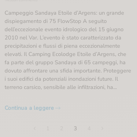
Campeggio
Sandaya
Campeggio Sandaya Etoile d’Argens: un grande
Etoile
dispiegamento di 75 FlowStop A seguito
d’Argens:
un
dell’eccezionale evento idrologico del 15 giugno
enorme
2010 nel Var. L’evento è stato caratterizzato da
dispiegamento
di
precipitazioni e flussi di piena eccezionalmente
75
elevati. Il Camping Ecolodge Etoile d’Argens, che
FlowStop
fa parte del gruppo Sandaya di 65 campeggi, ha
dovuto affrontare una sfida importante. Proteggere
i suoi edifici da potenziali inondazioni future. Il
terreno carsico, sensibile alle infiltrazioni, ha...
Continua a leggere
1
2
3
4